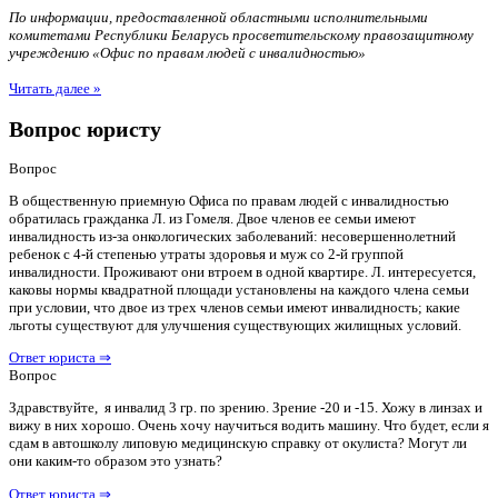
По информации, предоставленной областными исполнительными
комитетами Республики Беларусь просветительскому правозащитному
учреждению «Офис по правам людей с инвалидностью»
Читать далее »
Вопрос юристу
Вопрос
В общественную приемную Офиса по правам людей с инвалидностью
обратилась гражданка Л. из Гомеля. Двое членов ее семьи имеют
инвалидность из-за онкологических заболеваний: несовершеннолетний
ребенок с 4-й степенью утраты здоровья и муж со 2-й группой
инвалидности. Проживают они втроем в одной квартире. Л. интересуется,
каковы нормы квадратной площади установлены на каждого члена семьи
при условии, что двое из трех членов семьи имеют инвалидность; какие
льготы существуют для улучшения существующих жилищных условий.
Ответ юриста ⇒
Вопрос
Здравствуйте, я инвалид 3 гр. по зрению. Зрение -20 и -15. Хожу в линзах и
вижу в них хорошо. Очень хочу научиться водить машину. Что будет, если я
сдам в автошколу липовую медицинскую справку от окулиста? Могут ли
они каким-то образом это узнать?
Ответ юриста ⇒