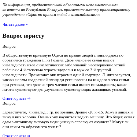
По информации, предоставленной областными исполнительными
комитетами Республики Беларусь просветительскому правозащитному
учреждению «Офис по правам людей с инвалидностью»
Читать далее »
Вопрос юристу
Вопрос
В общественную приемную Офиса по правам людей с инвалидностью
обратилась гражданка Л. из Гомеля. Двое членов ее семьи имеют
инвалидность из-за онкологических заболеваний: несовершеннолетний
ребенок с 4-й степенью утраты здоровья и муж со 2-й группой
инвалидности. Проживают они втроем в одной квартире. Л. интересуется,
каковы нормы квадратной площади установлены на каждого члена семьи
при условии, что двое из трех членов семьи имеют инвалидность; какие
льготы существуют для улучшения существующих жилищных условий.
Ответ юриста ⇒
Вопрос
Здравствуйте, я инвалид 3 гр. по зрению. Зрение -20 и -15. Хожу в линзах и
вижу в них хорошо. Очень хочу научиться водить машину. Что будет, если я
сдам в автошколу липовую медицинскую справку от окулиста? Могут ли
они каким-то образом это узнать?
Ответ юриста ⇒