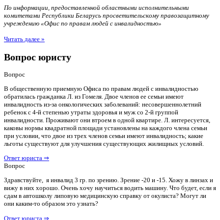
По информации, предоставленной областными исполнительными
комитетами Республики Беларусь просветительскому правозащитному
учреждению «Офис по правам людей с инвалидностью»
Читать далее »
Вопрос юристу
Вопрос
В общественную приемную Офиса по правам людей с инвалидностью
обратилась гражданка Л. из Гомеля. Двое членов ее семьи имеют
инвалидность из-за онкологических заболеваний: несовершеннолетний
ребенок с 4-й степенью утраты здоровья и муж со 2-й группой
инвалидности. Проживают они втроем в одной квартире. Л. интересуется,
каковы нормы квадратной площади установлены на каждого члена семьи
при условии, что двое из трех членов семьи имеют инвалидность; какие
льготы существуют для улучшения существующих жилищных условий.
Ответ юриста ⇒
Вопрос
Здравствуйте, я инвалид 3 гр. по зрению. Зрение -20 и -15. Хожу в линзах и
вижу в них хорошо. Очень хочу научиться водить машину. Что будет, если я
сдам в автошколу липовую медицинскую справку от окулиста? Могут ли
они каким-то образом это узнать?
Ответ юриста ⇒