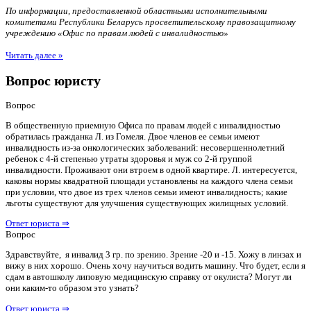
По информации, предоставленной областными исполнительными
комитетами Республики Беларусь просветительскому правозащитному
учреждению «Офис по правам людей с инвалидностью»
Читать далее »
Вопрос юристу
Вопрос
В общественную приемную Офиса по правам людей с инвалидностью
обратилась гражданка Л. из Гомеля. Двое членов ее семьи имеют
инвалидность из-за онкологических заболеваний: несовершеннолетний
ребенок с 4-й степенью утраты здоровья и муж со 2-й группой
инвалидности. Проживают они втроем в одной квартире. Л. интересуется,
каковы нормы квадратной площади установлены на каждого члена семьи
при условии, что двое из трех членов семьи имеют инвалидность; какие
льготы существуют для улучшения существующих жилищных условий.
Ответ юриста ⇒
Вопрос
Здравствуйте, я инвалид 3 гр. по зрению. Зрение -20 и -15. Хожу в линзах и
вижу в них хорошо. Очень хочу научиться водить машину. Что будет, если я
сдам в автошколу липовую медицинскую справку от окулиста? Могут ли
они каким-то образом это узнать?
Ответ юриста ⇒