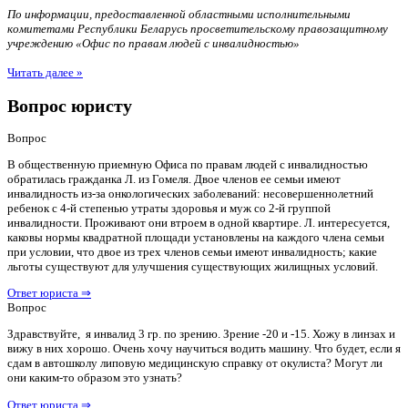
По информации, предоставленной областными исполнительными
комитетами Республики Беларусь просветительскому правозащитному
учреждению «Офис по правам людей с инвалидностью»
Читать далее »
Вопрос юристу
Вопрос
В общественную приемную Офиса по правам людей с инвалидностью
обратилась гражданка Л. из Гомеля. Двое членов ее семьи имеют
инвалидность из-за онкологических заболеваний: несовершеннолетний
ребенок с 4-й степенью утраты здоровья и муж со 2-й группой
инвалидности. Проживают они втроем в одной квартире. Л. интересуется,
каковы нормы квадратной площади установлены на каждого члена семьи
при условии, что двое из трех членов семьи имеют инвалидность; какие
льготы существуют для улучшения существующих жилищных условий.
Ответ юриста ⇒
Вопрос
Здравствуйте, я инвалид 3 гр. по зрению. Зрение -20 и -15. Хожу в линзах и
вижу в них хорошо. Очень хочу научиться водить машину. Что будет, если я
сдам в автошколу липовую медицинскую справку от окулиста? Могут ли
они каким-то образом это узнать?
Ответ юриста ⇒