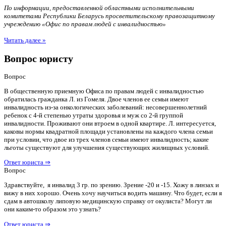
По информации, предоставленной областными исполнительными
комитетами Республики Беларусь просветительскому правозащитному
учреждению «Офис по правам людей с инвалидностью»
Читать далее »
Вопрос юристу
Вопрос
В общественную приемную Офиса по правам людей с инвалидностью
обратилась гражданка Л. из Гомеля. Двое членов ее семьи имеют
инвалидность из-за онкологических заболеваний: несовершеннолетний
ребенок с 4-й степенью утраты здоровья и муж со 2-й группой
инвалидности. Проживают они втроем в одной квартире. Л. интересуется,
каковы нормы квадратной площади установлены на каждого члена семьи
при условии, что двое из трех членов семьи имеют инвалидность; какие
льготы существуют для улучшения существующих жилищных условий.
Ответ юриста ⇒
Вопрос
Здравствуйте, я инвалид 3 гр. по зрению. Зрение -20 и -15. Хожу в линзах и
вижу в них хорошо. Очень хочу научиться водить машину. Что будет, если я
сдам в автошколу липовую медицинскую справку от окулиста? Могут ли
они каким-то образом это узнать?
Ответ юриста ⇒