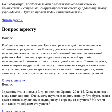
По информации, предоставленной областными исполнительными
комитетами Республики Беларусь просветительскому правозащитному
учреждению «Офис по правам людей с инвалидностью»
Читать далее »
Вопрос юристу
Вопрос
В общественную приемную Офиса по правам людей с инвалидностью
обратилась гражданка Л. из Гомеля. Двое членов ее семьи имеют
инвалидность из-за онкологических заболеваний: несовершеннолетний
ребенок с 4-й степенью утраты здоровья и муж со 2-й группой
инвалидности. Проживают они втроем в одной квартире. Л. интересуется,
каковы нормы квадратной площади установлены на каждого члена семьи
при условии, что двое из трех членов семьи имеют инвалидность; какие
льготы существуют для улучшения существующих жилищных условий.
Ответ юриста ⇒
Вопрос
Здравствуйте, я инвалид 3 гр. по зрению. Зрение -20 и -15. Хожу в линзах и
вижу в них хорошо. Очень хочу научиться водить машину. Что будет, если я
сдам в автошколу липовую медицинскую справку от окулиста? Могут ли
они каким-то образом это узнать?
Ответ юриста ⇒