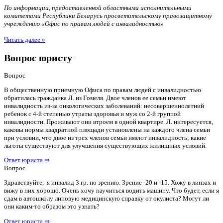
По информации, предоставленной областными исполнительными
комитетами Республики Беларусь просветительскому правозащитному
учреждению «Офис по правам людей с инвалидностью»
Читать далее »
Вопрос юристу
Вопрос
В общественную приемную Офиса по правам людей с инвалидностью
обратилась гражданка Л. из Гомеля. Двое членов ее семьи имеют
инвалидность из-за онкологических заболеваний: несовершеннолетний
ребенок с 4-й степенью утраты здоровья и муж со 2-й группой
инвалидности. Проживают они втроем в одной квартире. Л. интересуется,
каковы нормы квадратной площади установлены на каждого члена семьи
при условии, что двое из трех членов семьи имеют инвалидность; какие
льготы существуют для улучшения существующих жилищных условий.
Ответ юриста ⇒
Вопрос
Здравствуйте, я инвалид 3 гр. по зрению. Зрение -20 и -15. Хожу в линзах и
вижу в них хорошо. Очень хочу научиться водить машину. Что будет, если я
сдам в автошколу липовую медицинскую справку от окулиста? Могут ли
они каким-то образом это узнать?
Ответ юриста ⇒