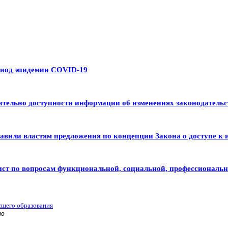
риод эпидемии COVID-19
тельно доступности информации об изменениях законодательс
авили властям предложения по концепции Закона о доступе к 
ист по вопросам функциональной, социальной, профессиональ
сшего образования
ью