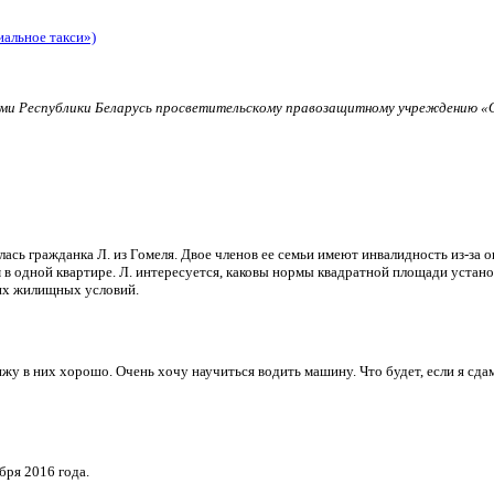
иальное такси»)
и Республики Беларусь просветительскому правозащитному учреждению «О
ь гражданка Л. из Гомеля. Двое членов ее семьи имеют инвалидность из-за о
в одной квартире. Л. интересуется, каковы нормы квадратной площади установ
их жилищных условий.
и вижу в них хорошо. Очень хочу научиться водить машину. Что будет, если я 
бря 2016 года.