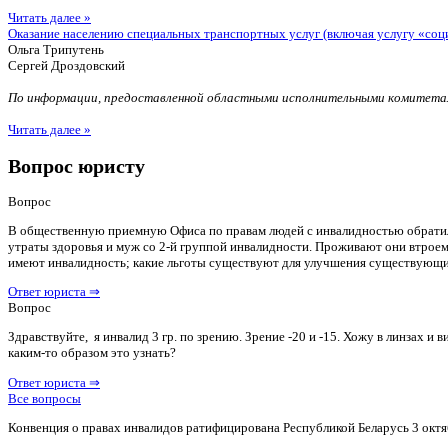
Читать далее »
Оказание населению специальных транспортных услуг (включая услугу «соц
Ольга Трипутень
Сергей Дроздовский
По информации, предоставленной областными исполнительными комитетам
Читать далее »
Вопрос юристу
Вопрос
В общественную приемную Офиса по правам людей с инвалидностью обратилас
утраты здоровья и муж со 2-й группой инвалидности. Проживают они втроем 
имеют инвалидность; какие льготы существуют для улучшения существующ
Ответ юриста ⇒
Вопрос
Здравствуйте, я инвалид 3 гр. по зрению. Зрение -20 и -15. Хожу в линзах 
каким-то образом это узнать?
Ответ юриста ⇒
Все вопросы
Конвенция о правах инвалидов ратифицирована Республикой Беларусь 3 октя