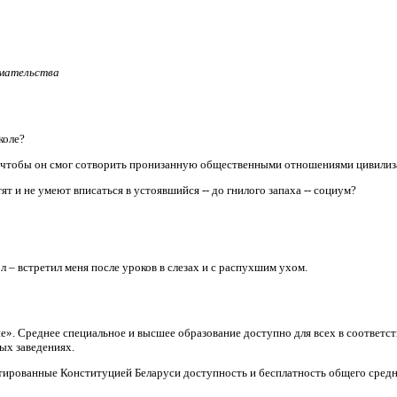
имательства
коле?
, чтобы он смог сотворить пронизанную общественными отношениями цивили
т и не умеют вписаться в устоявшийся -- до гнилого запаха -- социум?
л – встретил меня после уроков в слезах и с распухшим ухом.
ие». Среднее специальное и высшее образование доступно для всех в соответ
ых заведениях.
тированные Конституцией Беларуси доступность и бесплатность общего средн