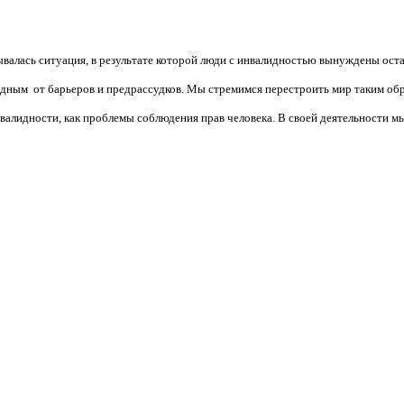
валась ситуация, в результате которой люди с инвалидностью вынуждены ост
бодным от барьеров и предрассудков. Мы стремимся перестроить мир таким об
алидности, как проблемы соблюдения прав человека. В своей деятельности мы