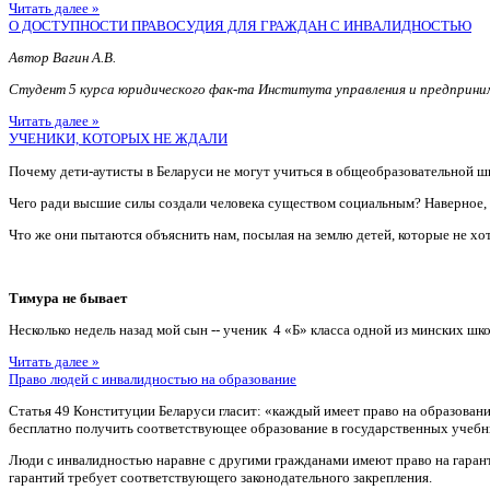
Читать далее »
О ДОСТУПНОСТИ ПРАВОСУДИЯ ДЛЯ ГРАЖДАН С ИНВАЛИДНОСТЬЮ
Автор Вагин А.В.
Студент 5 курса юридического фак-та Института управления и предприн
Читать далее »
УЧЕНИКИ, КОТОРЫХ НЕ ЖДАЛИ
Почему дети-аутисты в Беларуси не могут учиться в общеобразовательной ш
Чего ради высшие силы создали человека существом социальным? Наверное
Что же они пытаются объяснить нам, посылая на землю детей, которые не хотя
Тимура не бывает
Несколько недель назад мой сын -- ученик 4 «Б» класса одной из минских шко
Читать далее »
Право людей с инвалидностью на образование
Статья 49 Конституции Беларуси гласит: «каждый имеет право на образован
бесплатно получить соответствующее образование в государственных учебн
Люди с инвалидностью наравне с другими гражданами имеют право на гаран
гарантий требует соответствующего законодательного закрепления.