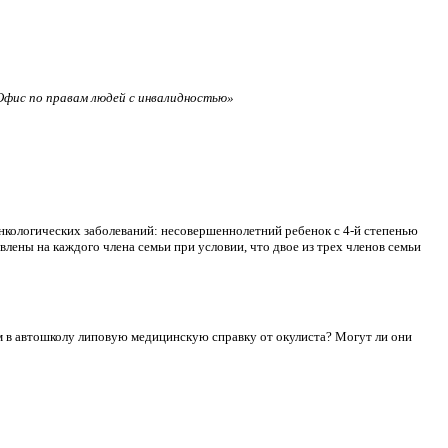
фис по правам людей с инвалидностью»
нкологических заболеваний: несовершеннолетний ребенок с 4-й степенью
лены на каждого члена семьи при условии, что двое из трех членов семьи
сдам в автошколу липовую медицинскую справку от окулиста? Могут ли они