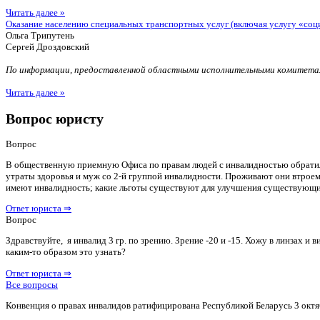
Читать далее »
Оказание населению специальных транспортных услуг (включая услугу «соц
Ольга Трипутень
Сергей Дроздовский
По информации, предоставленной областными исполнительными комитетам
Читать далее »
Вопрос юристу
Вопрос
В общественную приемную Офиса по правам людей с инвалидностью обратилас
утраты здоровья и муж со 2-й группой инвалидности. Проживают они втроем 
имеют инвалидность; какие льготы существуют для улучшения существующ
Ответ юриста ⇒
Вопрос
Здравствуйте, я инвалид 3 гр. по зрению. Зрение -20 и -15. Хожу в линзах 
каким-то образом это узнать?
Ответ юриста ⇒
Все вопросы
Конвенция о правах инвалидов ратифицирована Республикой Беларусь 3 октя