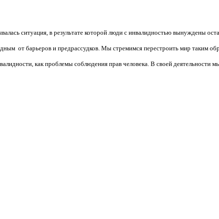
валась ситуация, в результате которой люди с инвалидностью вынуждены ост
бодным от барьеров и предрассудков. Мы стремимся перестроить мир таким об
алидности, как проблемы соблюдения прав человека. В своей деятельности мы