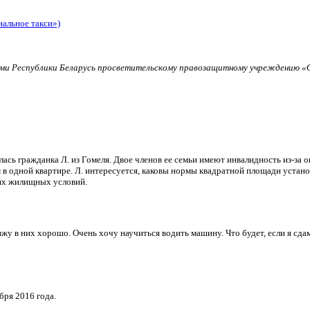
иальное такси»)
и Республики Беларусь просветительскому правозащитному учреждению «О
ь гражданка Л. из Гомеля. Двое членов ее семьи имеют инвалидность из-за о
в одной квартире. Л. интересуется, каковы нормы квадратной площади установ
их жилищных условий.
и вижу в них хорошо. Очень хочу научиться водить машину. Что будет, если я 
бря 2016 года.