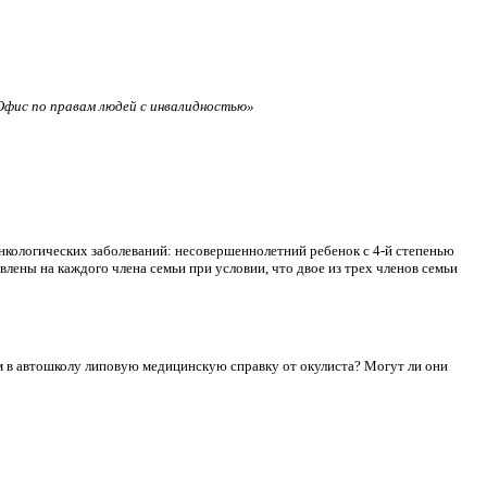
фис по правам людей с инвалидностью»
нкологических заболеваний: несовершеннолетний ребенок с 4-й степенью
лены на каждого члена семьи при условии, что двое из трех членов семьи
сдам в автошколу липовую медицинскую справку от окулиста? Могут ли они