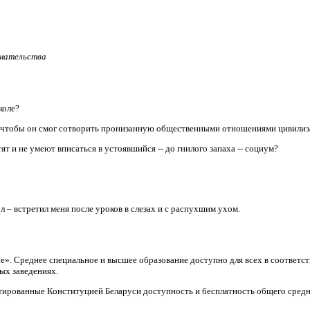
имательства
коле?
, чтобы он смог сотворить пронизанную общественными отношениями цивили
т и не умеют вписаться в устоявшийся -- до гнилого запаха -- социум?
л – встретил меня после уроков в слезах и с распухшим ухом.
ие». Среднее специальное и высшее образование доступно для всех в соответ
ых заведениях.
тированные Конституцией Беларуси доступность и бесплатность общего средн