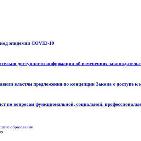
риод эпидемии COVID-19
тельно доступности информации об изменениях законодательс
авили властям предложения по концепции Закона о доступе к 
ист по вопросам функциональной, социальной, профессиональ
сшего образования
ью