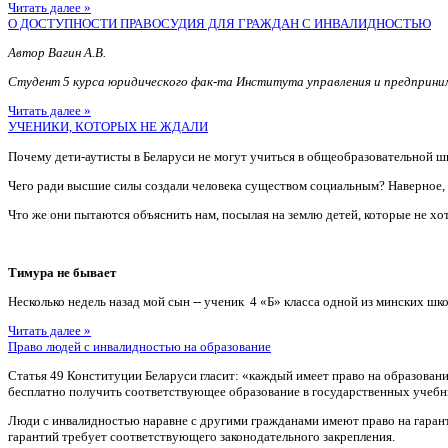
Читать далее »
О ДОСТУПНОСТИ ПРАВОСУДИЯ ДЛЯ ГРАЖДАН С ИНВАЛИДНОСТЬЮ
Автор Вагин А.В.
Студент 5 курса юридического фак-та Института управления и предприн
Читать далее »
УЧЕНИКИ, КОТОРЫХ НЕ ЖДАЛИ
Почему дети-аутисты в Беларуси не могут учиться в общеобразовательной ш
Чего ради высшие силы создали человека существом социальным? Наверное
Что же они пытаются объяснить нам, посылая на землю детей, которые не хотя
Тимура не бывает
Несколько недель назад мой сын -- ученик 4 «Б» класса одной из минских шко
Читать далее »
Право людей с инвалидностью на образование
Статья 49 Конституции Беларуси гласит: «каждый имеет право на образован
бесплатно получить соответствующее образование в государственных учебн
Люди с инвалидностью наравне с другими гражданами имеют право на гаран
гарантий требует соответствующего законодательного закрепления.