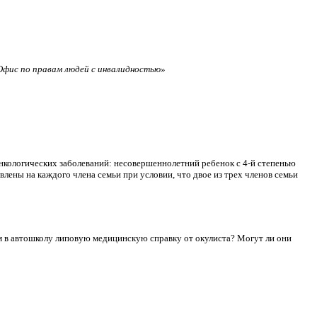
фис по правам людей с инвалидностью»
нкологических заболеваний: несовершеннолетний ребенок с 4-й степенью
лены на каждого члена семьи при условии, что двое из трех членов семьи
сдам в автошколу липовую медицинскую справку от окулиста? Могут ли они