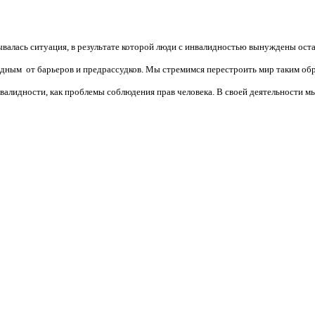
валась ситуация, в результате которой люди с инвалидностью вынуждены ост
бодным от барьеров и предрассудков. Мы стремимся перестроить мир таким об
алидности, как проблемы соблюдения прав человека. В своей деятельности мы