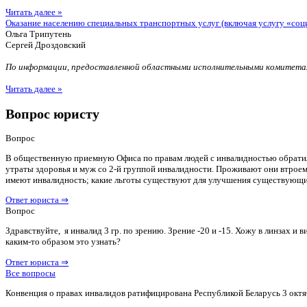
Читать далее »
Оказание населению специальных транспортных услуг (включая услугу «соц
Ольга Трипутень
Сергей Дроздовский
По информации, предоставленной областными исполнительными комитетам
Читать далее »
Вопрос юристу
Вопрос
В общественную приемную Офиса по правам людей с инвалидностью обратилас
утраты здоровья и муж со 2-й группой инвалидности. Проживают они втроем 
имеют инвалидность; какие льготы существуют для улучшения существующ
Ответ юриста ⇒
Вопрос
Здравствуйте, я инвалид 3 гр. по зрению. Зрение -20 и -15. Хожу в линзах 
каким-то образом это узнать?
Ответ юриста ⇒
Все вопросы
Конвенция о правах инвалидов ратифицирована Республикой Беларусь 3 октя