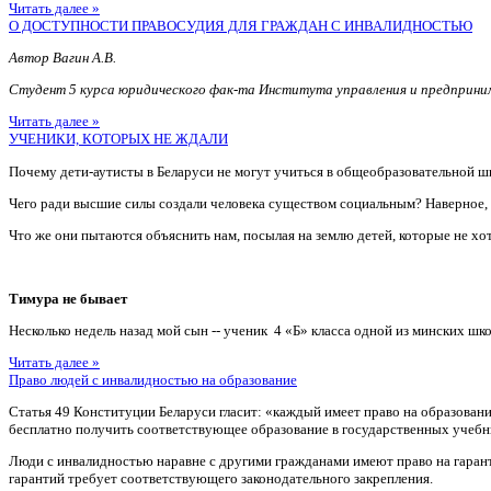
Читать далее »
О ДОСТУПНОСТИ ПРАВОСУДИЯ ДЛЯ ГРАЖДАН С ИНВАЛИДНОСТЬЮ
Автор Вагин А.В.
Студент 5 курса юридического фак-та Института управления и предприн
Читать далее »
УЧЕНИКИ, КОТОРЫХ НЕ ЖДАЛИ
Почему дети-аутисты в Беларуси не могут учиться в общеобразовательной ш
Чего ради высшие силы создали человека существом социальным? Наверное
Что же они пытаются объяснить нам, посылая на землю детей, которые не хотя
Тимура не бывает
Несколько недель назад мой сын -- ученик 4 «Б» класса одной из минских шко
Читать далее »
Право людей с инвалидностью на образование
Статья 49 Конституции Беларуси гласит: «каждый имеет право на образован
бесплатно получить соответствующее образование в государственных учебн
Люди с инвалидностью наравне с другими гражданами имеют право на гаран
гарантий требует соответствующего законодательного закрепления.