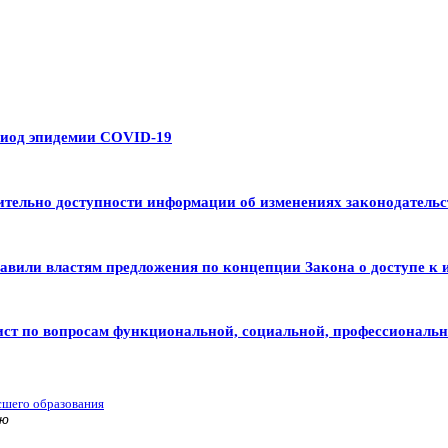
риод эпидемии COVID-19
тельно доступности информации об изменениях законодательс
авили властям предложения по концепции Закона о доступе к 
ист по вопросам функциональной, социальной, профессиональ
сшего образования
ью