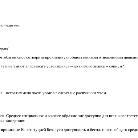
имательства
коле?
, чтобы он смог сотворить пронизанную общественными отношениями цивили
т и не умеют вписаться в устоявшийся -- до гнилого запаха -- социум?
л – встретил меня после уроков в слезах и с распухшим ухом.
ие». Среднее специальное и высшее образование доступно для всех в соответ
ых заведениях.
тированные Конституцией Беларуси доступность и бесплатность общего средн