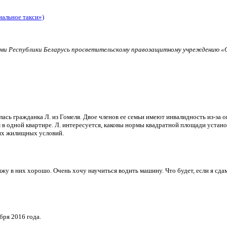
иальное такси»)
и Республики Беларусь просветительскому правозащитному учреждению «О
ь гражданка Л. из Гомеля. Двое членов ее семьи имеют инвалидность из-за о
в одной квартире. Л. интересуется, каковы нормы квадратной площади установ
их жилищных условий.
и вижу в них хорошо. Очень хочу научиться водить машину. Что будет, если я 
бря 2016 года.