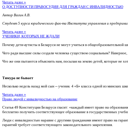
Читать далее »
О ДОСТУПНОСТИ ПРАВОСУДИЯ ДЛЯ ГРАЖДАН С ИНВАЛИДНОСТЬЮ
Автор Вагин А.В.
Студент 5 курса юридического фак-та Института управления и предприн
Читать далее »
УЧЕНИКИ, КОТОРЫХ НЕ ЖДАЛИ
Почему дети-аутисты в Беларуси не могут учиться в общеобразовательной ш
Чего ради высшие силы создали человека существом социальным? Наверное
Что же они пытаются объяснить нам, посылая на землю детей, которые не хотя
Тимура не бывает
Несколько недель назад мой сын -- ученик 4 «Б» класса одной из минских шко
Читать далее »
Право людей с инвалидностью на образование
Статья 49 Конституции Беларуси гласит: «каждый имеет право на образован
бесплатно получить соответствующее образование в государственных учебн
Люди с инвалидностью наравне с другими гражданами имеют право на гаран
гарантий требует соответствующего законодательного закрепления.