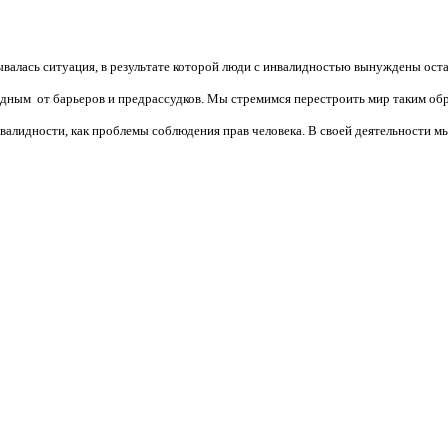
валась ситуация, в результате которой люди с инвалидностью вынуждены ост
бодным от барьеров и предрассудков. Мы стремимся перестроить мир таким об
алидности, как проблемы соблюдения прав человека. В своей деятельности мы