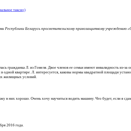
иальное такси»)
и Республики Беларусь просветительскому правозащитному учреждению «О
ь гражданка Л. из Гомеля. Двое членов ее семьи имеют инвалидность из-за о
в одной квартире. Л. интересуется, каковы нормы квадратной площади установ
их жилищных условий.
и вижу в них хорошо. Очень хочу научиться водить машину. Что будет, если я 
бря 2016 года.