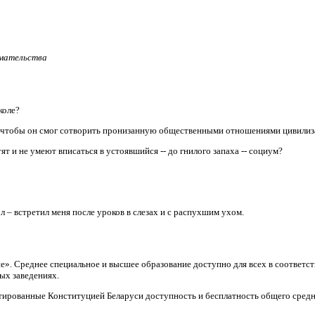
имательства
коле?
, чтобы он смог сотворить пронизанную общественными отношениями цивили
т и не умеют вписаться в устоявшийся -- до гнилого запаха -- социум?
л – встретил меня после уроков в слезах и с распухшим ухом.
ие». Среднее специальное и высшее образование доступно для всех в соответ
ых заведениях.
тированные Конституцией Беларуси доступность и бесплатность общего средн