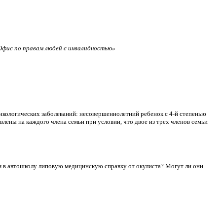
фис по правам людей с инвалидностью»
нкологических заболеваний: несовершеннолетний ребенок с 4-й степенью
лены на каждого члена семьи при условии, что двое из трех членов семьи
сдам в автошколу липовую медицинскую справку от окулиста? Могут ли они