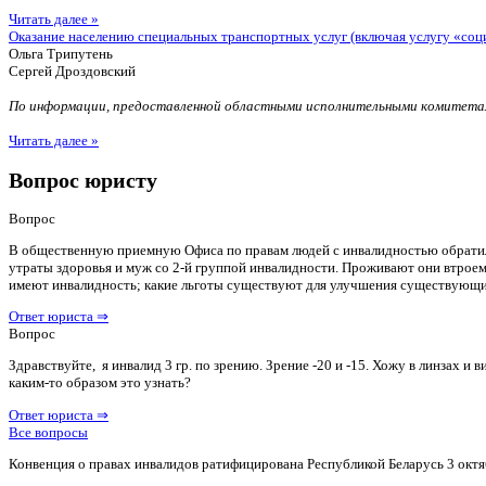
Читать далее »
Оказание населению специальных транспортных услуг (включая услугу «соц
Ольга Трипутень
Сергей Дроздовский
По информации, предоставленной областными исполнительными комитетам
Читать далее »
Вопрос юристу
Вопрос
В общественную приемную Офиса по правам людей с инвалидностью обратилас
утраты здоровья и муж со 2-й группой инвалидности. Проживают они втроем 
имеют инвалидность; какие льготы существуют для улучшения существующ
Ответ юриста ⇒
Вопрос
Здравствуйте, я инвалид 3 гр. по зрению. Зрение -20 и -15. Хожу в линзах 
каким-то образом это узнать?
Ответ юриста ⇒
Все вопросы
Конвенция о правах инвалидов ратифицирована Республикой Беларусь 3 октя