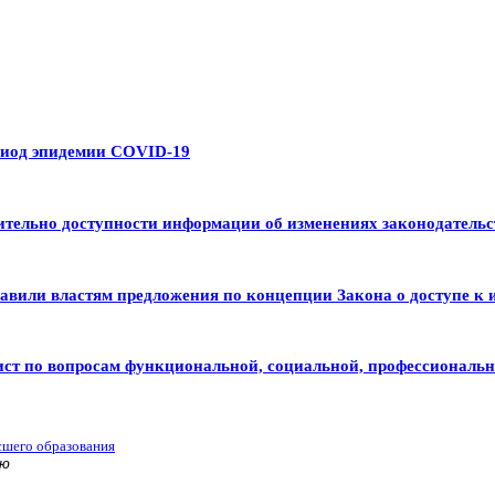
риод эпидемии COVID-19
тельно доступности информации об изменениях законодательс
авили властям предложения по концепции Закона о доступе к 
ист по вопросам функциональной, социальной, профессиональ
сшего образования
ью