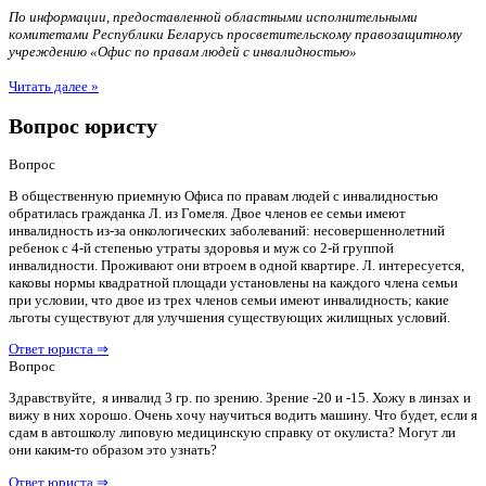
По информации, предоставленной областными исполнительными
комитетами Республики Беларусь просветительскому правозащитному
учреждению «Офис по правам людей с инвалидностью»
Читать далее »
Вопрос юристу
Вопрос
В общественную приемную Офиса по правам людей с инвалидностью
обратилась гражданка Л. из Гомеля. Двое членов ее семьи имеют
инвалидность из-за онкологических заболеваний: несовершеннолетний
ребенок с 4-й степенью утраты здоровья и муж со 2-й группой
инвалидности. Проживают они втроем в одной квартире. Л. интересуется,
каковы нормы квадратной площади установлены на каждого члена семьи
при условии, что двое из трех членов семьи имеют инвалидность; какие
льготы существуют для улучшения существующих жилищных условий.
Ответ юриста ⇒
Вопрос
Здравствуйте, я инвалид 3 гр. по зрению. Зрение -20 и -15. Хожу в линзах и
вижу в них хорошо. Очень хочу научиться водить машину. Что будет, если я
сдам в автошколу липовую медицинскую справку от окулиста? Могут ли
они каким-то образом это узнать?
Ответ юриста ⇒