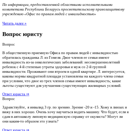
По информации, предоставленной областными исполнительными
комитетами Республики Беларусь просветительскому правозащитному
учреждению «Офис по правам людей с инвалидностью»
Читать далее »
Вопрос юристу
Вопрос
В общественную приемную Офиса по правам людей с инвалидностью
обратилась гражданка Л. из Гомеля. Двое членов ее семьи имеют
инвалидность из-за онкологических заболеваний: несовершеннолетний
ребенок с 4-й степенью утраты здоровья и муж со 2-й группой
инвалидности. Проживают они втроем в одной квартире. Л. интересуется,
каковы нормы квадратной площади установлены на каждого члена семьи
при условии, что двое из трех членов семьи имеют инвалидность; какие
льготы существуют для улучшения существующих жилищных условий.
Ответ юриста ⇒
Вопрос
Здравствуйте, я инвалид 3 гр. по зрению. Зрение -20 и -15. Хожу в линзах и
вижу в них хорошо. Очень хочу научиться водить машину. Что будет, если я
сдам в автошколу липовую медицинскую справку от окулиста? Могут ли
они каким-то образом это узнать?
Ответ юриста ⇒