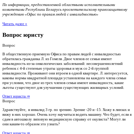
По информации, предоставленной областными исполнительными
комитетами Республики Беларусь просветительскому правозащитному
учреждению «Офис по правам людей с инвалидностью»
Читать далее »
Вопрос юристу
Вопрос
В общественную приемную Офиса по правам людей с инвалидностью
обратилась гражданка Л. из Гомеля. Двое членов ее семьи имеют
инвалидность из-за онкологических заболеваний: несовершеннолетний
ребенок с 4-й степенью утраты здоровья и муж со 2-й группой
инвалидности. Проживают они втроем в одной квартире. Л. интересуется,
каковы нормы квадратной площади установлены на каждого члена семьи
при условии, что двое из трех членов семьи имеют инвалидность; какие
льготы существуют для улучшения существующих жилищных условий.
Ответ юриста ⇒
Вопрос
Здравствуйте, я инвалид 3 гр. по зрению. Зрение -20 и -15. Хожу в линзах и
вижу в них хорошо. Очень хочу научиться водить машину. Что будет, если я
сдам в автошколу липовую медицинскую справку от окулиста? Могут ли
они каким-то образом это узнать?
Ответ юриста ⇒