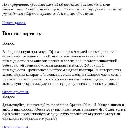
По информации, предоставленной областными исполнительными
комитетами Республики Беларусь просветительскому правозащитному
учреждению «Офис по правам людей с инвалидностью»
Читать далее »
Вопрос юристу
Вопрос
В общественную приемную Офиса по правам людей с инвалидностью
обратилась гражданка Л. из Гомеля. Двое членов ее семьи имеют
инвалидность из-за онкологических заболеваний: несовершеннолетний
ребенок с 4-й степенью утраты здоровья и муж со 2-й группой
инвалидности. Проживают они втроем в одной квартире. Л. интересуется,
каковы нормы квадратной площади установлены на каждого члена семьи
при условии, что двое из трех членов семьи имеют инвалидность; какие
льготы существуют для улучшения существующих жилищных условий.
Ответ юриста ⇒
Вопрос
Здравствуйте, я инвалид 3 гр. по зрению. Зрение -20 и -15. Хожу в линзах и
вижу в них хорошо. Очень хочу научиться водить машину. Что будет, если я
сдам в автошколу липовую медицинскую справку от окулиста? Могут ли
они каким-то образом это узнать?
Ответ юриста ⇒