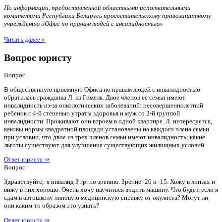
По информации, предоставленной областными исполнительными
комитетами Республики Беларусь просветительскому правозащитному
учреждению «Офис по правам людей с инвалидностью»
Читать далее »
Вопрос юристу
Вопрос
В общественную приемную Офиса по правам людей с инвалидностью
обратилась гражданка Л. из Гомеля. Двое членов ее семьи имеют
инвалидность из-за онкологических заболеваний: несовершеннолетний
ребенок с 4-й степенью утраты здоровья и муж со 2-й группой
инвалидности. Проживают они втроем в одной квартире. Л. интересуется,
каковы нормы квадратной площади установлены на каждого члена семьи
при условии, что двое из трех членов семьи имеют инвалидность; какие
льготы существуют для улучшения существующих жилищных условий.
Ответ юриста ⇒
Вопрос
Здравствуйте, я инвалид 3 гр. по зрению. Зрение -20 и -15. Хожу в линзах и
вижу в них хорошо. Очень хочу научиться водить машину. Что будет, если я
сдам в автошколу липовую медицинскую справку от окулиста? Могут ли
они каким-то образом это узнать?
Ответ юриста ⇒