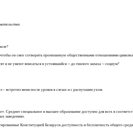
имательства
коле?
, чтобы он смог сотворить пронизанную общественными отношениями цивили
т и не умеют вписаться в устоявшийся -- до гнилого запаха -- социум?
л – встретил меня после уроков в слезах и с распухшим ухом.
ие». Среднее специальное и высшее образование доступно для всех в соответ
ых заведениях.
тированные Конституцией Беларуси доступность и бесплатность общего средн