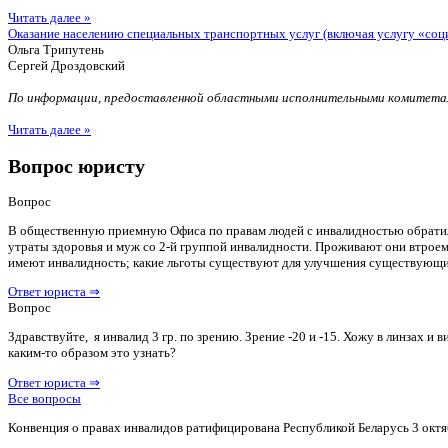
Читать далее »
Оказание населению специальных транспортных услуг (включая услугу «соц
Ольга Трипутень
Сергей Дроздовский
По информации, предоставленной областными исполнительными комитетам
Читать далее »
Вопрос юристу
Вопрос
В общественную приемную Офиса по правам людей с инвалидностью обратилас
утраты здоровья и муж со 2-й группой инвалидности. Проживают они втроем 
имеют инвалидность; какие льготы существуют для улучшения существующ
Ответ юриста ⇒
Вопрос
Здравствуйте, я инвалид 3 гр. по зрению. Зрение -20 и -15. Хожу в линзах 
каким-то образом это узнать?
Ответ юриста ⇒
Все вопросы
Конвенция о правах инвалидов ратифицирована Республикой Беларусь 3 октя