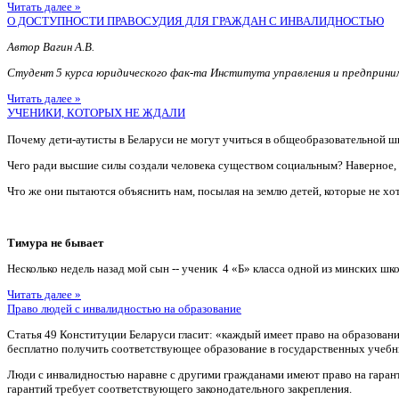
Читать далее »
О ДОСТУПНОСТИ ПРАВОСУДИЯ ДЛЯ ГРАЖДАН С ИНВАЛИДНОСТЬЮ
Автор Вагин А.В.
Студент 5 курса юридического фак-та Института управления и предприн
Читать далее »
УЧЕНИКИ, КОТОРЫХ НЕ ЖДАЛИ
Почему дети-аутисты в Беларуси не могут учиться в общеобразовательной ш
Чего ради высшие силы создали человека существом социальным? Наверное
Что же они пытаются объяснить нам, посылая на землю детей, которые не хотя
Тимура не бывает
Несколько недель назад мой сын -- ученик 4 «Б» класса одной из минских шко
Читать далее »
Право людей с инвалидностью на образование
Статья 49 Конституции Беларуси гласит: «каждый имеет право на образован
бесплатно получить соответствующее образование в государственных учебн
Люди с инвалидностью наравне с другими гражданами имеют право на гаран
гарантий требует соответствующего законодательного закрепления.