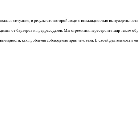
валась ситуация, в результате которой люди с инвалидностью вынуждены ост
бодным от барьеров и предрассудков. Мы стремимся перестроить мир таким об
алидности, как проблемы соблюдения прав человека. В своей деятельности мы