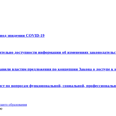
риод эпидемии COVID-19
тельно доступности информации об изменениях законодательс
авили властям предложения по концепции Закона о доступе к 
ист по вопросам функциональной, социальной, профессиональ
сшего образования
ью