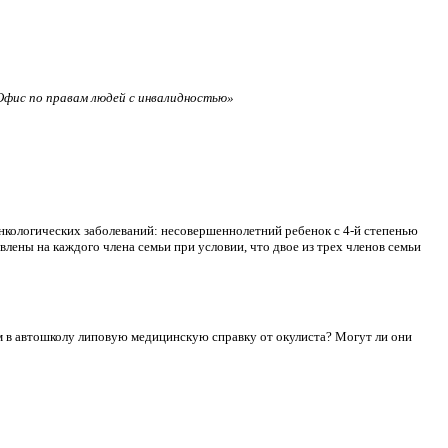
фис по правам людей с инвалидностью»
нкологических заболеваний: несовершеннолетний ребенок с 4-й степенью
лены на каждого члена семьи при условии, что двое из трех членов семьи
сдам в автошколу липовую медицинскую справку от окулиста? Могут ли они