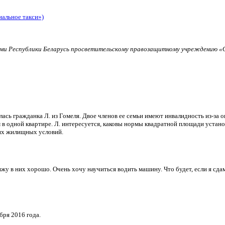
иальное такси»)
и Республики Беларусь просветительскому правозащитному учреждению «О
ь гражданка Л. из Гомеля. Двое членов ее семьи имеют инвалидность из-за о
в одной квартире. Л. интересуется, каковы нормы квадратной площади установ
их жилищных условий.
и вижу в них хорошо. Очень хочу научиться водить машину. Что будет, если я 
бря 2016 года.