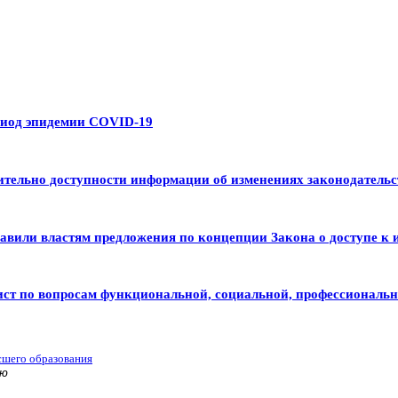
риод эпидемии COVID-19
тельно доступности информации об изменениях законодательс
авили властям предложения по концепции Закона о доступе к 
ист по вопросам функциональной, социальной, профессиональ
сшего образования
ью