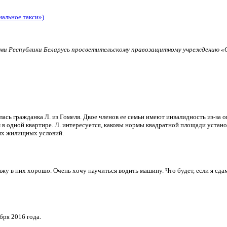
иальное такси»)
и Республики Беларусь просветительскому правозащитному учреждению «О
ь гражданка Л. из Гомеля. Двое членов ее семьи имеют инвалидность из-за о
в одной квартире. Л. интересуется, каковы нормы квадратной площади установ
их жилищных условий.
и вижу в них хорошо. Очень хочу научиться водить машину. Что будет, если я 
бря 2016 года.