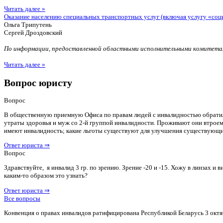
Читать далее »
Оказание населению специальных транспортных услуг (включая услугу «соц
Ольга Трипутень
Сергей Дроздовский
По информации, предоставленной областными исполнительными комитетам
Читать далее »
Вопрос юристу
Вопрос
В общественную приемную Офиса по правам людей с инвалидностью обратилас
утраты здоровья и муж со 2-й группой инвалидности. Проживают они втроем 
имеют инвалидность; какие льготы существуют для улучшения существующ
Ответ юриста ⇒
Вопрос
Здравствуйте, я инвалид 3 гр. по зрению. Зрение -20 и -15. Хожу в линзах 
каким-то образом это узнать?
Ответ юриста ⇒
Все вопросы
Конвенция о правах инвалидов ратифицирована Республикой Беларусь 3 октя