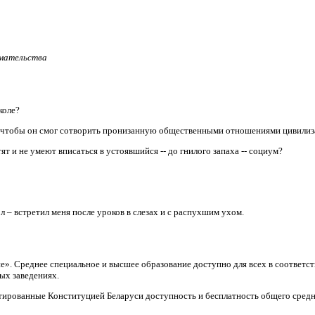
имательства
коле?
, чтобы он смог сотворить пронизанную общественными отношениями цивили
т и не умеют вписаться в устоявшийся -- до гнилого запаха -- социум?
л – встретил меня после уроков в слезах и с распухшим ухом.
ие». Среднее специальное и высшее образование доступно для всех в соответ
ых заведениях.
тированные Конституцией Беларуси доступность и бесплатность общего средн