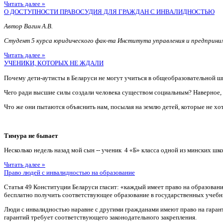
Читать далее »
О ДОСТУПНОСТИ ПРАВОСУДИЯ ДЛЯ ГРАЖДАН С ИНВАЛИДНОСТЬЮ
Автор Вагин А.В.
Студент 5 курса юридического фак-та Института управления и предприн
Читать далее »
УЧЕНИКИ, КОТОРЫХ НЕ ЖДАЛИ
Почему дети-аутисты в Беларуси не могут учиться в общеобразовательной ш
Чего ради высшие силы создали человека существом социальным? Наверное
Что же они пытаются объяснить нам, посылая на землю детей, которые не хотя
Тимура не бывает
Несколько недель назад мой сын -- ученик 4 «Б» класса одной из минских шко
Читать далее »
Право людей с инвалидностью на образование
Статья 49 Конституции Беларуси гласит: «каждый имеет право на образован
бесплатно получить соответствующее образование в государственных учебн
Люди с инвалидностью наравне с другими гражданами имеют право на гаран
гарантий требует соответствующего законодательного закрепления.