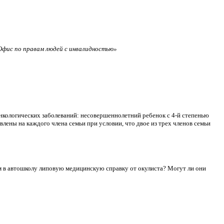
фис по правам людей с инвалидностью»
нкологических заболеваний: несовершеннолетний ребенок с 4-й степенью
лены на каждого члена семьи при условии, что двое из трех членов семьи
сдам в автошколу липовую медицинскую справку от окулиста? Могут ли они