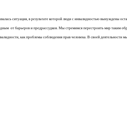
валась ситуация, в результате которой люди с инвалидностью вынуждены ост
бодным от барьеров и предрассудков. Мы стремимся перестроить мир таким об
алидности, как проблемы соблюдения прав человека. В своей деятельности мы