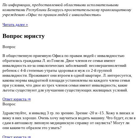
По информации, предоставленной областными исполнительными
комитетами Республики Беларусь просветительскому правозащитному
учреждению «Офис по правам людей с инвалидностью»
Читать далее »
Вопрос юристу
Вопрос
В общественную приемную Офиса по правам людей с инвалидностью
обратилась гражданка Л. из Гомеля. Двое членов ее семьи имеют
инвалидность из-за онкологических заболеваний: несовершеннолетний
ребенок с 4-й степенью утраты здоровья и муж со 2-й группой
инвалидности. Проживают они втроем в одной квартире. Л. интересуется,
каковы нормы квадратной площади установлены на каждого члена семьи
при условии, что двое из трех членов семьи имеют инвалидность; какие
льготы существуют для улучшения существующих жилищных условий.
Ответ юриста ⇒
Вопрос
Здравствуйте, я инвалид 3 гр. по зрению. Зрение -20 и -15. Хожу в линзах и
вижу в них хорошо. Очень хочу научиться водить машину. Что будет, если я
сдам в автошколу липовую медицинскую справку от окулиста? Могут ли
они каким-то образом это узнать?
Ответ юриста ⇒