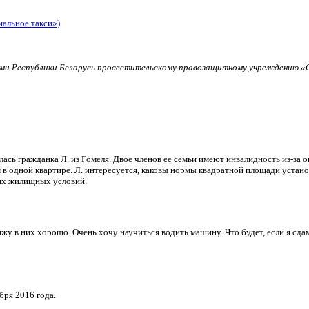
иальное такси»)
и Республики Беларусь просветительскому правозащитному учреждению «О
ь гражданка Л. из Гомеля. Двое членов ее семьи имеют инвалидность из-за о
в одной квартире. Л. интересуется, каковы нормы квадратной площади установ
их жилищных условий.
и вижу в них хорошо. Очень хочу научиться водить машину. Что будет, если я 
бря 2016 года.