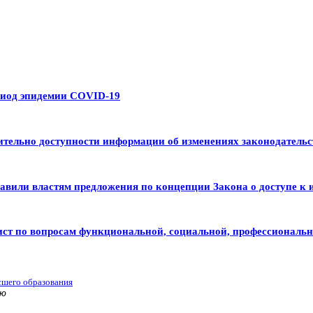
риод эпидемии COVID-19
тельно доступности информации об изменениях законодательс
авили властям предложения по концепции Закона о доступе к 
ист по вопросам функциональной, социальной, профессиональ
сшего образования
ью