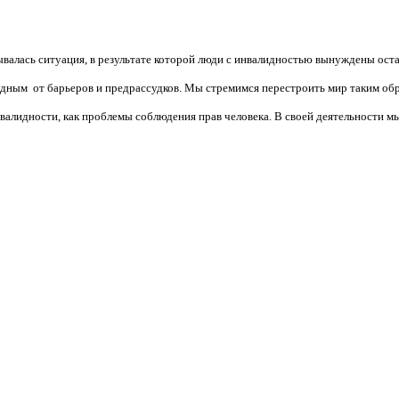
валась ситуация, в результате которой люди с инвалидностью вынуждены ост
бодным от барьеров и предрассудков. Мы стремимся перестроить мир таким об
алидности, как проблемы соблюдения прав человека. В своей деятельности мы