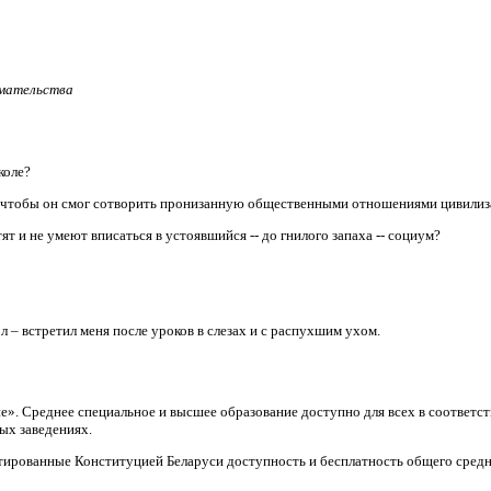
имательства
коле?
, чтобы он смог сотворить пронизанную общественными отношениями цивили
т и не умеют вписаться в устоявшийся -- до гнилого запаха -- социум?
л – встретил меня после уроков в слезах и с распухшим ухом.
ие». Среднее специальное и высшее образование доступно для всех в соответ
ых заведениях.
тированные Конституцией Беларуси доступность и бесплатность общего средн