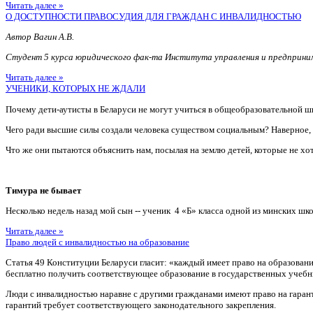
Читать далее »
О ДОСТУПНОСТИ ПРАВОСУДИЯ ДЛЯ ГРАЖДАН С ИНВАЛИДНОСТЬЮ
Автор Вагин А.В.
Студент 5 курса юридического фак-та Института управления и предприн
Читать далее »
УЧЕНИКИ, КОТОРЫХ НЕ ЖДАЛИ
Почему дети-аутисты в Беларуси не могут учиться в общеобразовательной ш
Чего ради высшие силы создали человека существом социальным? Наверное
Что же они пытаются объяснить нам, посылая на землю детей, которые не хотя
Тимура не бывает
Несколько недель назад мой сын -- ученик 4 «Б» класса одной из минских шко
Читать далее »
Право людей с инвалидностью на образование
Статья 49 Конституции Беларуси гласит: «каждый имеет право на образован
бесплатно получить соответствующее образование в государственных учебн
Люди с инвалидностью наравне с другими гражданами имеют право на гаран
гарантий требует соответствующего законодательного закрепления.