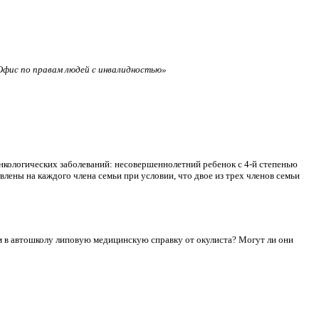
фис по правам людей с инвалидностью»
нкологических заболеваний: несовершеннолетний ребенок с 4-й степенью
лены на каждого члена семьи при условии, что двое из трех членов семьи
сдам в автошколу липовую медицинскую справку от окулиста? Могут ли они