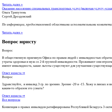
Читать далее »
Оказание населению специальных транспортных услуг (включая услугу «соц
Ольга Трипутень
Сергей Дроздовский
По информации, предоставленной областными исполнительными комитетам
Читать далее »
Вопрос юристу
Вопрос
В общественную приемную Офиса по правам людей с инвалидностью обратилас
утраты здоровья и муж со 2-й группой инвалидности. Проживают они втроем 
имеют инвалидность; какие льготы существуют для улучшения существующ
Ответ юриста ⇒
Вопрос
Здравствуйте, я инвалид 3 гр. по зрению. Зрение -20 и -15. Хожу в линзах 
каким-то образом это узнать?
Ответ юриста ⇒
Все вопросы
Конвенция о правах инвалидов ратифицирована Республикой Беларусь 3 октя