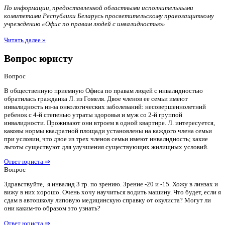
По информации, предоставленной областными исполнительными
комитетами Республики Беларусь просветительскому правозащитному
учреждению «Офис по правам людей с инвалидностью»
Читать далее »
Вопрос юристу
Вопрос
В общественную приемную Офиса по правам людей с инвалидностью
обратилась гражданка Л. из Гомеля. Двое членов ее семьи имеют
инвалидность из-за онкологических заболеваний: несовершеннолетний
ребенок с 4-й степенью утраты здоровья и муж со 2-й группой
инвалидности. Проживают они втроем в одной квартире. Л. интересуется,
каковы нормы квадратной площади установлены на каждого члена семьи
при условии, что двое из трех членов семьи имеют инвалидность; какие
льготы существуют для улучшения существующих жилищных условий.
Ответ юриста ⇒
Вопрос
Здравствуйте, я инвалид 3 гр. по зрению. Зрение -20 и -15. Хожу в линзах и
вижу в них хорошо. Очень хочу научиться водить машину. Что будет, если я
сдам в автошколу липовую медицинскую справку от окулиста? Могут ли
они каким-то образом это узнать?
Ответ юриста ⇒