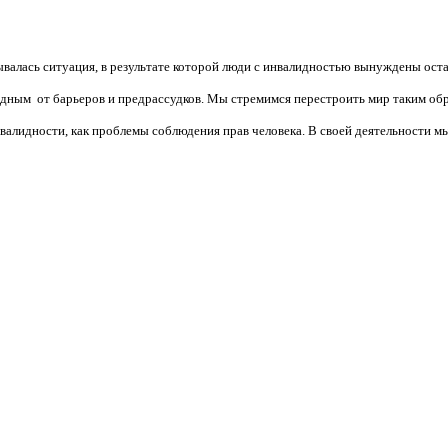
валась ситуация, в результате которой люди с инвалидностью вынуждены ост
бодным от барьеров и предрассудков. Мы стремимся перестроить мир таким об
алидности, как проблемы соблюдения прав человека. В своей деятельности мы