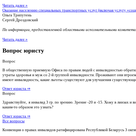
Читать далее »
Оказание населению специальных транспортных услуг (включая услугу «соц
Ольга Трипутень
Сергей Дроздовский
По информации, предоставленной областными исполнительными комитетам
Читать далее »
Вопрос юристу
Вопрос
В общественную приемную Офиса по правам людей с инвалидностью обратилас
утраты здоровья и муж со 2-й группой инвалидности. Проживают они втроем 
имеют инвалидность; какие льготы существуют для улучшения существующ
Ответ юриста ⇒
Вопрос
Здравствуйте, я инвалид 3 гр. по зрению. Зрение -20 и -15. Хожу в линзах 
каким-то образом это узнать?
Ответ юриста ⇒
Все вопросы
Конвенция о правах инвалидов ратифицирована Республикой Беларусь 3 октя