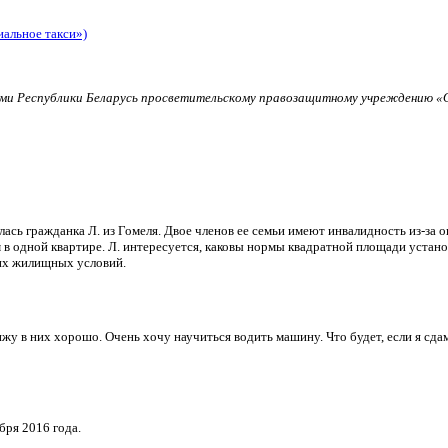
иальное такси»)
и Республики Беларусь просветительскому правозащитному учреждению «О
ь гражданка Л. из Гомеля. Двое членов ее семьи имеют инвалидность из-за о
в одной квартире. Л. интересуется, каковы нормы квадратной площади установ
их жилищных условий.
и вижу в них хорошо. Очень хочу научиться водить машину. Что будет, если я 
бря 2016 года.