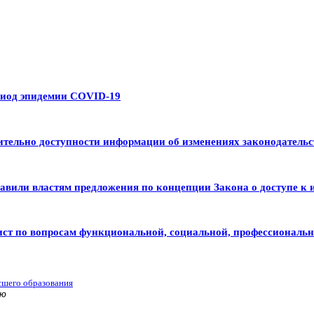
риод эпидемии COVID-19
тельно доступности информации об изменениях законодательс
авили властям предложения по концепции Закона о доступе к 
ист по вопросам функциональной, социальной, профессиональ
сшего образования
ью