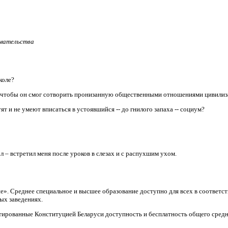
имательства
коле?
, чтобы он смог сотворить пронизанную общественными отношениями цивили
т и не умеют вписаться в устоявшийся -- до гнилого запаха -- социум?
л – встретил меня после уроков в слезах и с распухшим ухом.
ие». Среднее специальное и высшее образование доступно для всех в соответ
ых заведениях.
тированные Конституцией Беларуси доступность и бесплатность общего средн