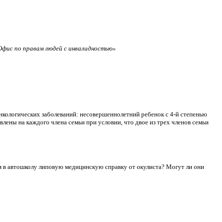
фис по правам людей с инвалидностью»
нкологических заболеваний: несовершеннолетний ребенок с 4-й степенью
лены на каждого члена семьи при условии, что двое из трех членов семьи
сдам в автошколу липовую медицинскую справку от окулиста? Могут ли они