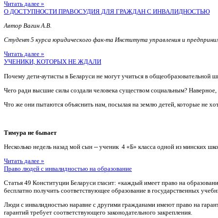
Читать далее »
О ДОСТУПНОСТИ ПРАВОСУДИЯ ДЛЯ ГРАЖДАН С ИНВАЛИДНОСТЬЮ
Автор Вагин А.В.
Студент 5 курса юридического фак-та Института управления и предприн
Читать далее »
УЧЕНИКИ, КОТОРЫХ НЕ ЖДАЛИ
Почему дети-аутисты в Беларуси не могут учиться в общеобразовательной ш
Чего ради высшие силы создали человека существом социальным? Наверное
Что же они пытаются объяснить нам, посылая на землю детей, которые не хотя
Тимура не бывает
Несколько недель назад мой сын -- ученик 4 «Б» класса одной из минских шко
Читать далее »
Право людей с инвалидностью на образование
Статья 49 Конституции Беларуси гласит: «каждый имеет право на образован
бесплатно получить соответствующее образование в государственных учебн
Люди с инвалидностью наравне с другими гражданами имеют право на гаран
гарантий требует соответствующего законодательного закрепления.