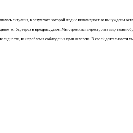
валась ситуация, в результате которой люди с инвалидностью вынуждены ост
бодным от барьеров и предрассудков. Мы стремимся перестроить мир таким об
алидности, как проблемы соблюдения прав человека. В своей деятельности мы