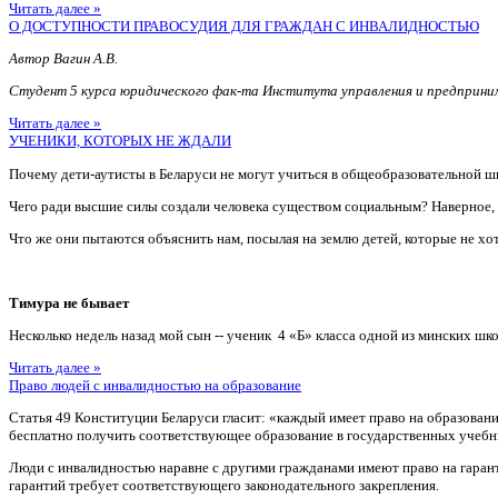
Читать далее »
О ДОСТУПНОСТИ ПРАВОСУДИЯ ДЛЯ ГРАЖДАН С ИНВАЛИДНОСТЬЮ
Автор Вагин А.В.
Студент 5 курса юридического фак-та Института управления и предприн
Читать далее »
УЧЕНИКИ, КОТОРЫХ НЕ ЖДАЛИ
Почему дети-аутисты в Беларуси не могут учиться в общеобразовательной ш
Чего ради высшие силы создали человека существом социальным? Наверное
Что же они пытаются объяснить нам, посылая на землю детей, которые не хотя
Тимура не бывает
Несколько недель назад мой сын -- ученик 4 «Б» класса одной из минских шко
Читать далее »
Право людей с инвалидностью на образование
Статья 49 Конституции Беларуси гласит: «каждый имеет право на образован
бесплатно получить соответствующее образование в государственных учебн
Люди с инвалидностью наравне с другими гражданами имеют право на гаран
гарантий требует соответствующего законодательного закрепления.