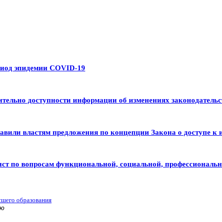
риод эпидемии COVID-19
тельно доступности информации об изменениях законодательс
авили властям предложения по концепции Закона о доступе к 
ист по вопросам функциональной, социальной, профессиональ
сшего образования
ью