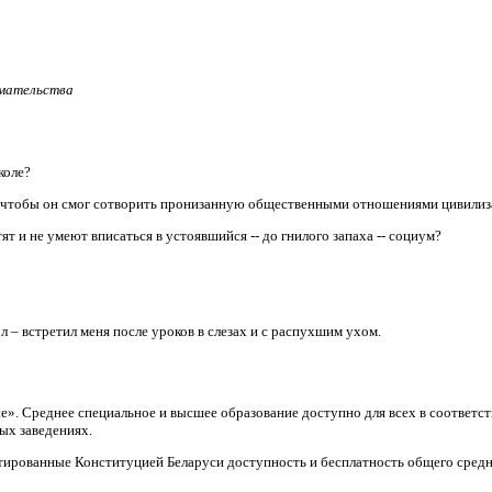
имательства
коле?
, чтобы он смог сотворить пронизанную общественными отношениями цивили
т и не умеют вписаться в устоявшийся -- до гнилого запаха -- социум?
л – встретил меня после уроков в слезах и с распухшим ухом.
ие». Среднее специальное и высшее образование доступно для всех в соответ
ых заведениях.
тированные Конституцией Беларуси доступность и бесплатность общего средн