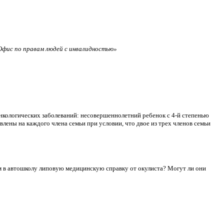
фис по правам людей с инвалидностью»
нкологических заболеваний: несовершеннолетний ребенок с 4-й степенью
лены на каждого члена семьи при условии, что двое из трех членов семьи
сдам в автошколу липовую медицинскую справку от окулиста? Могут ли они