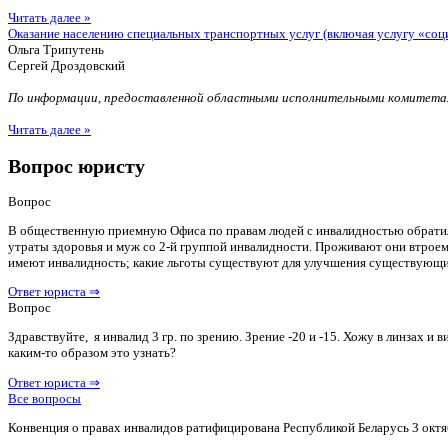
Читать далее »
Оказание населению специальных транспортных услуг (включая услугу «соц
Ольга Трипутень
Сергей Дроздовский
По информации, предоставленной областными исполнительными комитетам
Читать далее »
Вопрос юристу
Вопрос
В общественную приемную Офиса по правам людей с инвалидностью обратилас
утраты здоровья и муж со 2-й группой инвалидности. Проживают они втроем 
имеют инвалидность; какие льготы существуют для улучшения существующ
Ответ юриста ⇒
Вопрос
Здравствуйте, я инвалид 3 гр. по зрению. Зрение -20 и -15. Хожу в линзах 
каким-то образом это узнать?
Ответ юриста ⇒
Все вопросы
Конвенция о правах инвалидов ратифицирована Республикой Беларусь 3 октя