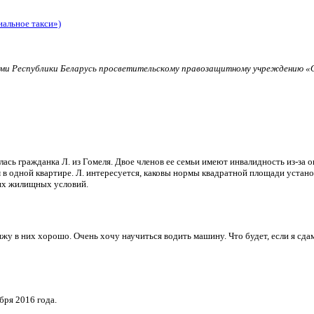
иальное такси»)
и Республики Беларусь просветительскому правозащитному учреждению «О
ь гражданка Л. из Гомеля. Двое членов ее семьи имеют инвалидность из-за о
в одной квартире. Л. интересуется, каковы нормы квадратной площади установ
их жилищных условий.
и вижу в них хорошо. Очень хочу научиться водить машину. Что будет, если я 
бря 2016 года.