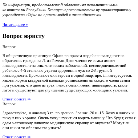
По информации, предоставленной областными исполнительными
комитетами Республики Беларусь просветительскому правозащитному
учреждению «Офис по правам людей с инвалидностью»
Читать далее »
Вопрос юристу
Вопрос
В общественную приемную Офиса по правам людей с инвалидностью
обратилась гражданка Л. из Гомеля. Двое членов ее семьи имеют
инвалидность из-за онкологических заболеваний: несовершеннолетний
ребенок с 4-й степенью утраты здоровья и муж со 2-й группой
инвалидности. Проживают они втроем в одной квартире. Л. интересуется,
каковы нормы квадратной площади установлены на каждого члена семьи
при условии, что двое из трех членов семьи имеют инвалидность; какие
льготы существуют для улучшения существующих жилищных условий.
Ответ юриста ⇒
Вопрос
Здравствуйте, я инвалид 3 гр. по зрению. Зрение -20 и -15. Хожу в линзах и
вижу в них хорошо. Очень хочу научиться водить машину. Что будет, если я
сдам в автошколу липовую медицинскую справку от окулиста? Могут ли
они каким-то образом это узнать?
Ответ юриста ⇒