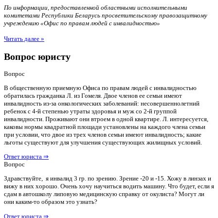
По информации, предоставленной областными исполнительными
комитетами Республики Беларусь просветительскому правозащитному
учреждению «Офис по правам людей с инвалидностью»
Читать далее »
Вопрос юристу
Вопрос
В общественную приемную Офиса по правам людей с инвалидностью
обратилась гражданка Л. из Гомеля. Двое членов ее семьи имеют
инвалидность из-за онкологических заболеваний: несовершеннолетний
ребенок с 4-й степенью утраты здоровья и муж со 2-й группой
инвалидности. Проживают они втроем в одной квартире. Л. интересуется,
каковы нормы квадратной площади установлены на каждого члена семьи
при условии, что двое из трех членов семьи имеют инвалидность; какие
льготы существуют для улучшения существующих жилищных условий.
Ответ юриста ⇒
Вопрос
Здравствуйте, я инвалид 3 гр. по зрению. Зрение -20 и -15. Хожу в линзах и
вижу в них хорошо. Очень хочу научиться водить машину. Что будет, если я
сдам в автошколу липовую медицинскую справку от окулиста? Могут ли
они каким-то образом это узнать?
Ответ юриста ⇒