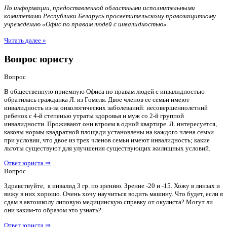
По информации, предоставленной областными исполнительными
комитетами Республики Беларусь просветительскому правозащитному
учреждению «Офис по правам людей с инвалидностью»
Читать далее »
Вопрос юристу
Вопрос
В общественную приемную Офиса по правам людей с инвалидностью
обратилась гражданка Л. из Гомеля. Двое членов ее семьи имеют
инвалидность из-за онкологических заболеваний: несовершеннолетний
ребенок с 4-й степенью утраты здоровья и муж со 2-й группой
инвалидности. Проживают они втроем в одной квартире. Л. интересуется,
каковы нормы квадратной площади установлены на каждого члена семьи
при условии, что двое из трех членов семьи имеют инвалидность; какие
льготы существуют для улучшения существующих жилищных условий.
Ответ юриста ⇒
Вопрос
Здравствуйте, я инвалид 3 гр. по зрению. Зрение -20 и -15. Хожу в линзах и
вижу в них хорошо. Очень хочу научиться водить машину. Что будет, если я
сдам в автошколу липовую медицинскую справку от окулиста? Могут ли
они каким-то образом это узнать?
Ответ юриста ⇒