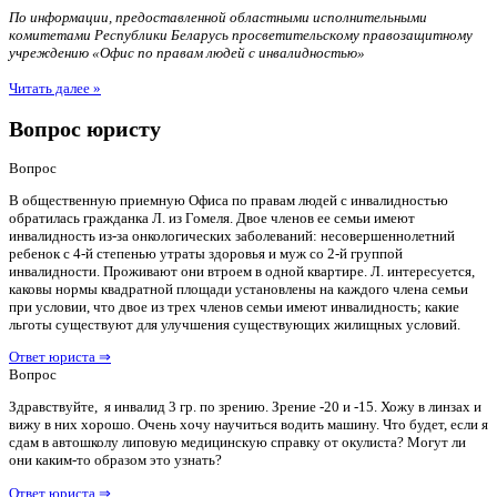
По информации, предоставленной областными исполнительными
комитетами Республики Беларусь просветительскому правозащитному
учреждению «Офис по правам людей с инвалидностью»
Читать далее »
Вопрос юристу
Вопрос
В общественную приемную Офиса по правам людей с инвалидностью
обратилась гражданка Л. из Гомеля. Двое членов ее семьи имеют
инвалидность из-за онкологических заболеваний: несовершеннолетний
ребенок с 4-й степенью утраты здоровья и муж со 2-й группой
инвалидности. Проживают они втроем в одной квартире. Л. интересуется,
каковы нормы квадратной площади установлены на каждого члена семьи
при условии, что двое из трех членов семьи имеют инвалидность; какие
льготы существуют для улучшения существующих жилищных условий.
Ответ юриста ⇒
Вопрос
Здравствуйте, я инвалид 3 гр. по зрению. Зрение -20 и -15. Хожу в линзах и
вижу в них хорошо. Очень хочу научиться водить машину. Что будет, если я
сдам в автошколу липовую медицинскую справку от окулиста? Могут ли
они каким-то образом это узнать?
Ответ юриста ⇒